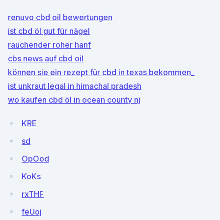
renuvo cbd oil bewertungen
ist cbd öl gut für nägel
rauchender roher hanf
cbs news auf cbd oil
können sie ein rezept für cbd in texas bekommen_
ist unkraut legal in himachal pradesh
wo kaufen cbd öl in ocean county nj
KRE
sd
OpOod
KoKs
rxTHF
feUoj