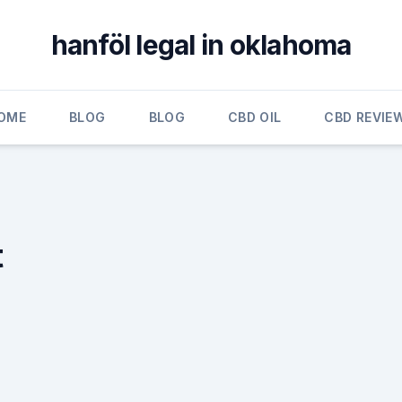
hanföl legal in oklahoma
OME
BLOG
BLOG
CBD OIL
CBD REVIE
t