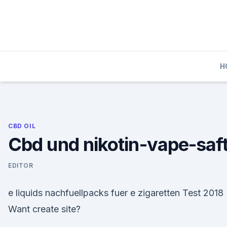
Skip
to
content
H
CBD OIL
Cbd und nikotin-vape-saf
EDITOR
e liquids nachfuellpacks fuer e zigaretten Test 2018
Want create site?