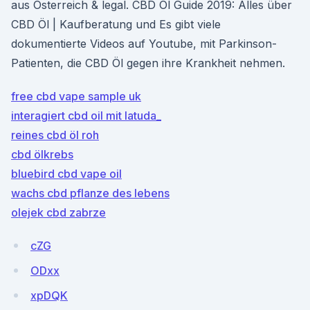
aus Österreich & legal. CBD Öl Guide 2019: Alles über
CBD Öl | Kaufberatung und Es gibt viele
dokumentierte Videos auf Youtube, mit Parkinson-
Patienten, die CBD Öl gegen ihre Krankheit nehmen.
free cbd vape sample uk
interagiert cbd oil mit latuda_
reines cbd öl roh
cbd ölkrebs
bluebird cbd vape oil
wachs cbd pflanze des lebens
olejek cbd zabrze
cZG
ODxx
xpDQK