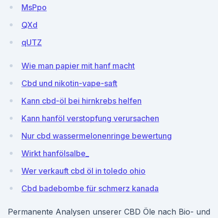
MsPpo
QXd
qUTZ
Wie man papier mit hanf macht
Cbd und nikotin-vape-saft
Kann cbd-öl bei hirnkrebs helfen
Kann hanföl verstopfung verursachen
Nur cbd wassermelonenringe bewertung
Wirkt hanfölsalbe_
Wer verkauft cbd öl in toledo ohio
Cbd badebombe für schmerz kanada
Permanente Analysen unserer CBD Öle nach Bio- und